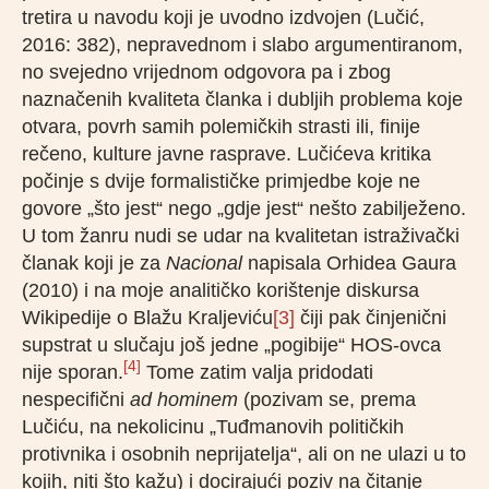
tretira u navodu koji je uvodno izdvojen (Lučić,
2016: 382), nepravednom i slabo argumentiranom,
no svejedno vrijednom odgovora pa i zbog
naznačenih kvaliteta članka i dubljih problema koje
otvara, povrh samih polemičkih strasti ili, finije
rečeno, kulture javne rasprave. Lučićeva kritika
počinje s dvije formalističke primjedbe koje ne
govore „što jest“ nego „gdje jest“ nešto zabilježeno.
U tom žanru nudi se udar na kvalitetan istraživački
članak koji je za
Nacional
napisala Orhidea Gaura
(2010) i na moje analitičko korištenje diskursa
Wikipedije o Blažu Kraljeviću
[3]
čiji pak činjenični
supstrat u slučaju još jedne „pogibije“ HOS-ovca
[4]
nije sporan.
Tome zatim valja pridodati
nespecifični
ad hominem
(pozivam se, prema
Lučiću, na nekolicinu „Tuđmanovih političkih
protivnika i osobnih neprijatelja“, ali on ne ulazi u to
kojih, niti što kažu) i docirajući poziv na čitanje