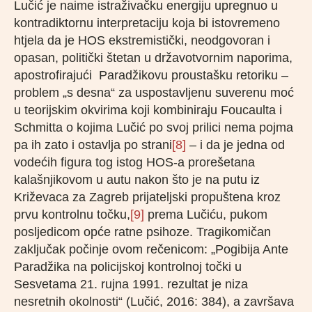
Lučić je naime istraživačku energiju upregnuo u
kontradiktornu interpretaciju koja bi istovremeno
htjela da je HOS ekstremistički, neodgovoran i
opasan, politički štetan u državotvornim naporima,
apostrofirajući Paradžikovu proustašku retoriku –
problem „s desna“ za uspostavljenu suverenu moć
u teorijskim okvirima koji kombiniraju Foucaulta i
Schmitta o kojima Lučić po svoj prilici nema pojma
pa ih zato i ostavlja po strani
[8]
– i da je jedna od
vodećih figura tog istog HOS-a prorešetana
kalašnjikovom u autu nakon što je na putu iz
Križevaca za Zagreb prijateljski propuštena kroz
prvu kontrolnu točku,
[9]
prema Lučiću, pukom
posljedicom opće ratne psihoze. Tragikomičan
zaključak počinje ovom rečenicom: „Pogibija Ante
Paradžika na policijskoj kontrolnoj točki u
Sesvetama 21. rujna 1991. rezultat je niza
nesretnih okolnosti“ (Lučić, 2016: 384), a završava