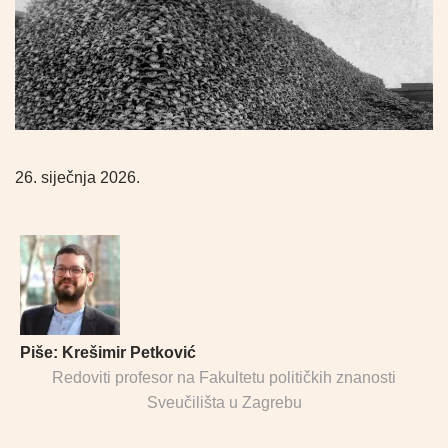
26. siječnja 2026.
Piše:
Krešimir Petković
Redoviti profesor na Fakultetu političkih znanosti
Sveučilišta u Zagrebu