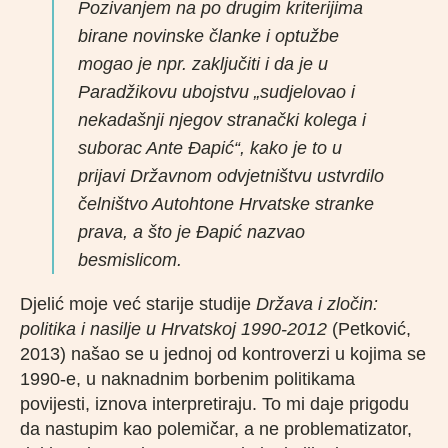
Pozivanjem na po drugim kriterijima
birane novinske članke i optužbe
mogao je npr. zaključiti i da je u
Paradžikovu ubojstvu „sudjelovao i
nekadašnji njegov stranački kolega i
suborac Ante Đapić“, kako je to u
prijavi Državnom odvjetništvu ustvrdilo
čelništvo Autohtone Hrvatske stranke
prava, a što je Đapić nazvao
besmislicom.
Djelić moje već starije studije
Država i zločin:
politika i nasilje u Hrvatskoj 1990-2012
(Petković,
2013) našao se u jednoj od kontroverzi u kojima se
1990-e, u naknadnim borbenim politikama
povijesti, iznova interpretiraju. To mi daje prigodu
da nastupim kao polemičar, a ne problematizator,