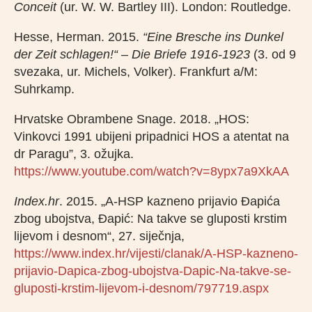
Conceit
(ur. W. W. Bartley III). London: Routledge.
Hesse, Herman. 2015.
“
Eine Bresche ins Dunkel
der Zeit schlagen!“ – Die Briefe 1916-1923
(3. od 9
svezaka, ur. Michels, Volker). Frankfurt a/M:
Suhrkamp.
Hrvatske Obrambene Snage. 2018. „HOS:
Vinkovci 1991 ubijeni pripadnici HOS a atentat na
dr Paragu”, 3. ožujka.
https://www.youtube.com/watch?v=8ypx7a9XkAA
Index.hr
. 2015. „A-HSP kazneno prijavio Đapića
zbog ubojstva, Đapić: Na takve se gluposti krstim
lijevom i desnom“, 27. siječnja,
https://www.index.hr/vijesti/clanak/A-HSP-kazneno-
prijavio-Dapica-zbog-ubojstva-Dapic-Na-takve-se-
gluposti-krstim-lijevom-i-desnom/797719.aspx