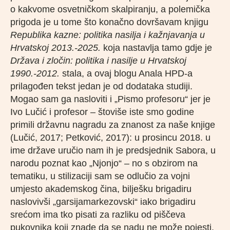
o kakvome osvetničkom skalpiranju, a polemička
prigoda je u tome što konačno dovršavam knjigu
Republika kazne: politika nasilja i kažnjavanja u
Hrvatskoj 2013.-2025.
koja nastavlja tamo gdje je
Država i zločin: politika i nasilje u Hrvatskoj
1990.-2012.
stala, a ovaj blogu Anala HPD-a
prilagođen tekst jedan je od dodataka studiji.
Mogao sam ga nasloviti i „Pismo profesoru“ jer je
Ivo Lučić i profesor – štoviše iste smo godine
primili državnu nagradu za znanost za naše knjige
(Lučić, 2017; Petković, 2017): u prosincu 2018. u
ime države uručio nam ih je predsjednik Sabora, u
narodu poznat kao „Njonjo“ – no s obzirom na
tematiku, u stilizaciji sam se odlučio za vojni
umjesto akademskog čina, bilješku brigadiru
naslovivši „garsijamarkezovski“ iako brigadiru
srećom ima tko pisati za razliku od piščeva
pukovnika koji znade da se nadu ne može pojesti,