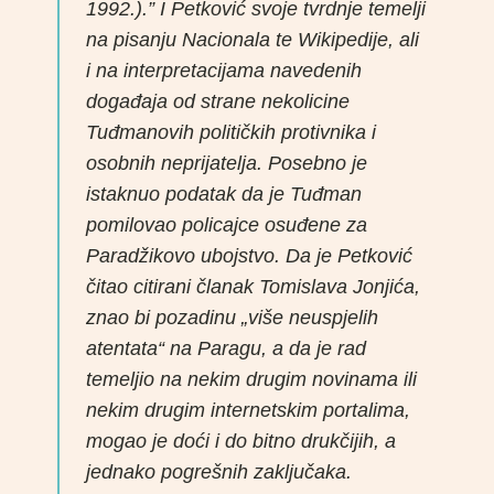
1992.).” I Petković svoje tvrdnje temelji
na pisanju Nacionala te Wikipedije, ali
i na interpretacijama navedenih
događaja od strane nekolicine
Tuđmanovih političkih protivnika i
osobnih neprijatelja. Posebno je
istaknuo podatak da je Tuđman
pomilovao policajce osuđene za
Paradžikovo ubojstvo. Da je Petković
čitao citirani članak Tomislava Jonjića,
znao bi pozadinu „više neuspjelih
atentata“ na Paragu, a da je rad
temeljio na nekim drugim novinama ili
nekim drugim internetskim portalima,
mogao je doći i do bitno drukčijih, a
jednako pogrešnih zaključaka.