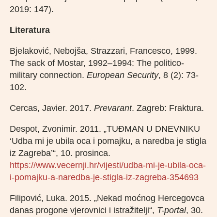
2019: 147).
Literatura
Bjelaković, Nebojša, Strazzari, Francesco, 1999.
The sack of Mostar, 1992–1994: The politico‐
military connection.
European Security
, 8 (2): 73-
102.
Cercas, Javier. 2017.
Prevarant
. Zagreb: Fraktura.
Despot, Zvonimir. 2011. „TUĐMAN U DNEVNIKU
‘Udba mi je ubila oca i pomajku, a naredba je stigla
iz Zagreba’“, 10. prosinca.
https://www.vecernji.hr/vijesti/udba-mi-je-ubila-oca-
i-pomajku-a-naredba-je-stigla-iz-zagreba-354693
Filipović, Luka. 2015. „Nekad moćnog Hercegovca
danas progone vjerovnici i istražitelji“,
T-portal
, 30.