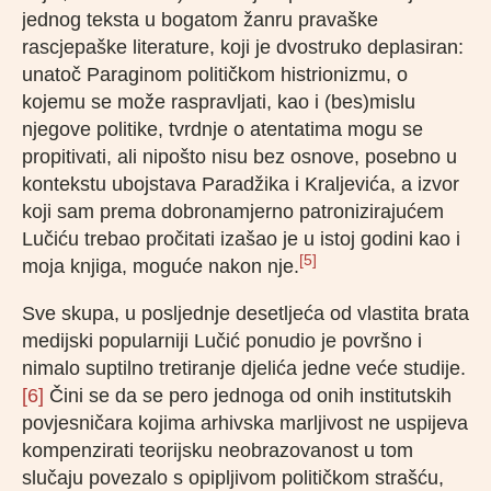
jednog teksta u bogatom žanru pravaške
rascjepaške literature, koji je dvostruko deplasiran:
unatoč Paraginom političkom histrionizmu, o
kojemu se može raspravljati, kao i (bes)mislu
njegove politike, tvrdnje o atentatima mogu se
propitivati, ali nipošto nisu bez osnove, posebno u
kontekstu ubojstava Paradžika i Kraljevića, a izvor
koji sam prema dobronamjerno patronizirajućem
Lučiću trebao pročitati izašao je u istoj godini kao i
[5]
moja knjiga, moguće nakon nje.
Sve skupa, u posljednje desetljeća od vlastita brata
medijski popularniji Lučić ponudio je površno i
nimalo suptilno tretiranje djelića jedne veće studije.
[6]
Čini se da se pero jednoga od onih institutskih
povjesničara kojima arhivska marljivost ne uspijeva
kompenzirati teorijsku neobrazovanost u tom
slučaju povezalo s opipljivom političkom strašću,