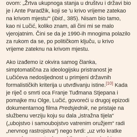
ovom: „Žrtva ukupnoga stanja u društvu i državi bio
je i Ante Paradžik, koji se 'u krivo vrijeme zatekao
na krivom mjestu'“ (
ibid
., 385). Nisam bio tamo,
kao ni Lučić, koliko znam, ali čini mi se malo
vjerojatnim. Čini se da je 1990-ih mnogima polazilo
za rukom da se, po političkom ključu, u krivo
vrijeme zateknu na krivom mjestu.
Ako izađemo iz okvira samog članka,
simptomatična za ideologijsku pristranost je
Lučićeva nedosljednost u primjeni državnih
[10]
formalističkih kriterija u utvrđivanju istine.
Kada
je riječ o smrti oca Franje Tuđmana Stjepana i
pomajke mu Olge, Lučić, govoreći u drugoj epizodi
dokumentarnog filma
Predsjednik
, ne pristaje na
službenu verziju koju su dala „istražna tijela“
(„ubojstvo i samoubojstvo vatrenim oružjem“ radi
„nervnog rastrojstva“) nego tvrdi: „uz vrlo kratke