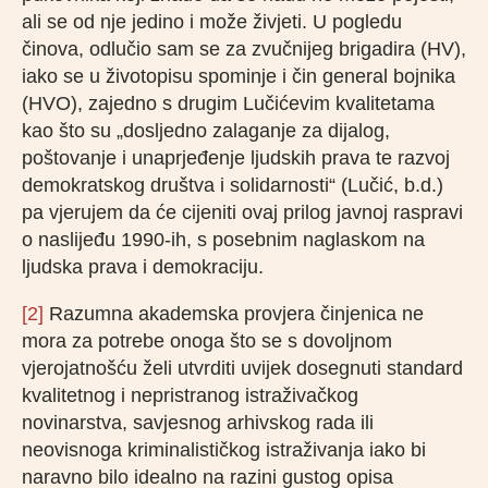
ali se od nje jedino i može živjeti. U pogledu
činova, odlučio sam se za zvučnijeg brigadira (HV),
iako se u životopisu spominje i čin general bojnika
(HVO), zajedno s drugim Lučićevim kvalitetama
kao što su „dosljedno zalaganje za dijalog,
poštovanje i unaprjeđenje ljudskih prava te razvoj
demokratskog društva i solidarnosti“ (Lučić, b.d.)
pa vjerujem da će cijeniti ovaj prilog javnoj raspravi
o naslijeđu 1990-ih, s posebnim naglaskom na
ljudska prava i demokraciju.
[2]
Razumna akademska provjera činjenica ne
mora za potrebe onoga što se s dovoljnom
vjerojatnošću želi utvrditi uvijek dosegnuti standard
kvalitetnog i nepristranog istraživačkog
novinarstva, savjesnog arhivskog rada ili
neovisnoga kriminalističkog istraživanja iako bi
naravno bilo idealno na razini gustog opisa