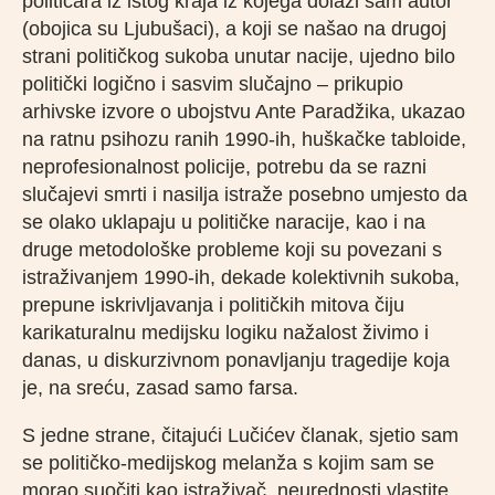
političara iz istog kraja iz kojega dolazi sam autor
(obojica su Ljubušaci), a koji se našao na drugoj
strani političkog sukoba unutar nacije, ujedno bilo
politički logično i sasvim slučajno – prikupio
arhivske izvore o ubojstvu Ante Paradžika, ukazao
na ratnu psihozu ranih 1990-ih, huškačke tabloide,
neprofesionalnost policije, potrebu da se razni
slučajevi smrti i nasilja istraže posebno umjesto da
se olako uklapaju u političke naracije, kao i na
druge metodološke probleme koji su povezani s
istraživanjem 1990-ih, dekade kolektivnih sukoba,
prepune iskrivljavanja i političkih mitova čiju
karikaturalnu medijsku logiku nažalost živimo i
danas, u diskurzivnom ponavljanju tragedije koja
je, na sreću, zasad samo farsa.
S jedne strane, čitajući Lučićev članak, sjetio sam
se političko-medijskog melanža s kojim sam se
morao suočiti kao istraživač, neurednosti vlastite