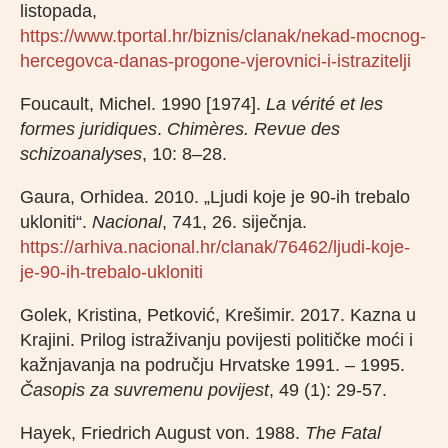
listopada,
https://www.tportal.hr/biznis/clanak/nekad-mocnog-
hercegovca-danas-progone-vjerovnici-i-istrazitelji
Foucault, Michel. 1990 [1974].
La vérité et les
formes juridiques
.
Chimères. Revue des
schizoanalyses
, 10: 8–28.
Gaura, Orhidea. 2010. „Ljudi koje je 90-ih trebalo
ukloniti“.
Nacional
, 741, 26. siječnja.
https://arhiva.nacional.hr/clanak/76462/ljudi-koje-
je-90-ih-trebalo-ukloniti
Golek, Kristina, Petković, Krešimir. 2017. Kazna u
Krajini. Prilog istraživanju povijesti političke moći i
kažnjavanja na području Hrvatske 1991. – 1995.
Časopis za suvremenu povijest
, 49 (1): 29-57.
Hayek, Friedrich August von. 1988.
The Fatal