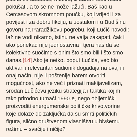
pokušati, a to se ne može lažući. Baš kao u
Cercasovom skromnom poučku, koji vrijedi i za
povijest i za dobru fikciju, a uostalom i u Budišinu
govoru na Paradžikovu pogrebu, koji Lučić navodi:
laž ne vodi nikamo, istinu ne valja zakapati, čak i
ako ponekad nije jednostavna i tjera nas da se
kolektivno suočimo s onim što smo bili i što smo
danas.
[14]
Ako je netko, poput Lučića, već bio
aktivan i relevantan sudionik događaja na ovaj ili
onaj način, nije li poštenije barem otvoriti
mogućnost, ako ne već i priznati makijavelizam,
srodan Lučićevu jeziku strategija i taktika kojim
tako prirodno tumači 1990-e, nego obljetnički
proizvoditi energumenske političke krivotvorine
koje dolaze do zaključka da su smrti političkih
figura, slično društvenom vlasništvu u bivšemu
režimu – svačije i ničije?