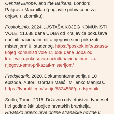
Central Europe, and the Balkans
. London:
Palgrave Macmillan (poglavlje prihvaćeno za
objavu u zborniku).
Poskok.info
. 2024. „USTAŠA KOJEG KOMUNISTI
VOLE: 11.688 dana UDBA od Kraljevića pokušava
načiniti nacionalni mit a njegovu smrt prikazati
misterijom“ 9. studenog.
https://poskok.info/ustasa-
kojeg-komunisti-vole-11-688-dana-udba-od-
kraljevica-pokusava-naciniti-nacionalni-mit-a-
njegovu-smrt-prikazati-misterijom/
Predsjednik
, 2020. Dokumentarna serija u 10
epizoda. Autori: Gordan Malić i Miljenko Manjkas.
https://tvprofil.com/serije/8824588/predsjednik
Sedlo, Tomo. 2015. Državno odvjetništvo dvadeset
i tri godine štiti ubojice hrvatskih branitelja.
Hrvatsko pravo: prve online stranačke novine u