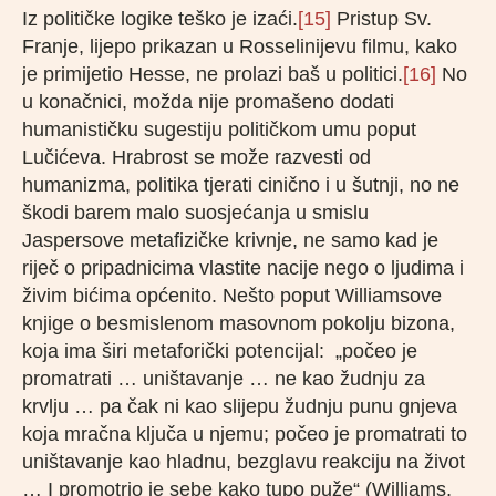
Iz političke logike teško je izaći.
[15]
Pristup Sv.
Franje, lijepo prikazan u Rosselinijevu filmu, kako
je primijetio Hesse, ne prolazi baš u politici.
[16]
No
u konačnici, možda nije promašeno dodati
humanističku sugestiju političkom umu poput
Lučićeva. Hrabrost se može razvesti od
humanizma, politika tjerati cinično i u šutnji, no ne
škodi barem malo suosjećanja u smislu
Jaspersove metafizičke krivnje, ne samo kad je
riječ o pripadnicima vlastite nacije nego o ljudima i
živim bićima općenito. Nešto poput Williamsove
knjige o besmislenom masovnom pokolju bizona,
koja ima širi metaforički potencijal: „počeo je
promatrati … uništavanje … ne kao žudnju za
krvlju … pa čak ni kao slijepu žudnju punu gnjeva
koja mračna ključa u njemu; počeo je promatrati to
uništavanje kao hladnu, bezglavu reakciju na život
… I promotrio je sebe kako tupo puže“ (Williams,