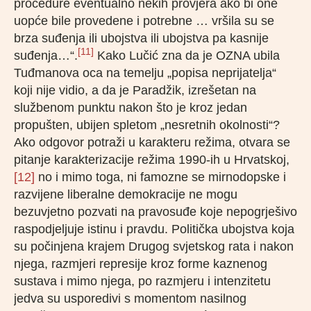
procedure eventualno nekih provjera ako bi one
uopće bile provedene i potrebne … vršila su se
brza suđenja ili ubojstva ili ubojstva pa kasnije
[11]
suđenja…“.
Kako Lučić zna da je OZNA ubila
Tuđmanova oca na temelju „popisa neprijatelja“
koji nije vidio, a da je Paradžik, izrešetan na
službenom punktu nakon što je kroz jedan
propušten, ubijen spletom „nesretnih okolnosti“?
Ako odgovor potraži u karakteru režima, otvara se
pitanje karakterizacije režima 1990-ih u Hrvatskoj,
[12]
no i mimo toga, ni famozne se mirnodopske i
razvijene liberalne demokracije ne mogu
bezuvjetno pozvati na pravosuđe koje nepogrješivo
raspodjeljuje istinu i pravdu. Politička ubojstva koja
su počinjena krajem Drugog svjetskog rata i nakon
njega, razmjeri represije kroz forme kaznenog
sustava i mimo njega, po razmjeru i intenzitetu
jedva su usporedivi s momentom nasilnog