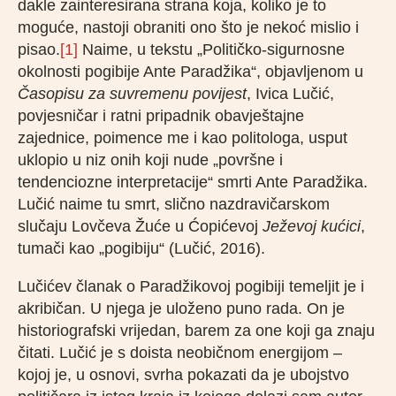
dakle zainteresirana strana koja, koliko je to
moguće, nastoji obraniti ono što je nekoć mislio i
pisao.
[1]
Naime, u tekstu „Političko-sigurnosne
okolnosti pogibije Ante Paradžika“, objavljenom u
Časopisu za suvremenu povijest
, Ivica Lučić,
povjesničar i ratni pripadnik obavještajne
zajednice, poimence me i kao politologa, usput
uklopio u niz onih koji nude „površne i
tendenciozne interpretacije“ smrti Ante Paradžika.
Lučić naime tu smrt, slično nazdravičarskom
slučaju Lovčeva Žuće u Ćopićevoj
Ježevoj kućici
,
tumači kao „pogibiju“ (Lučić, 2016).
Lučićev članak o Paradžikovoj pogibiji temeljit je i
akribičan. U njega je uloženo puno rada. On je
historiografski vrijedan, barem za one koji ga znaju
čitati. Lučić je s doista neobičnom energijom –
kojoj je, u osnovi, svrha pokazati da je ubojstvo