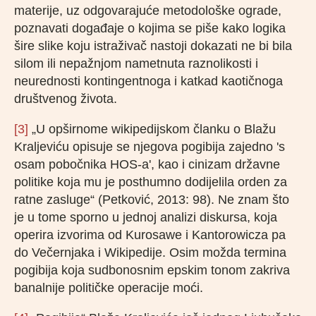
materije, uz odgovarajuće metodološke ograde,
poznavati događaje o kojima se piše kako logika
šire slike koju istraživač nastoji dokazati ne bi bila
silom ili nepažnjom nametnuta raznolikosti i
neurednosti kontingentnoga i katkad kaotičnoga
društvenog života.
[3]
„U opširnome wikipedijskom članku o Blažu
Kraljeviću opisuje se njegova pogibija zajedno 's
osam pobočnika HOS-a', kao i cinizam državne
politike koja mu je posthumno dodijelila orden za
ratne zasluge“ (Petković, 2013: 98). Ne znam što
je u tome sporno u jednoj analizi diskursa, koja
operira izvorima od Kurosawe i Kantorowicza pa
do Večernjaka i Wikipedije. Osim možda termina
pogibija koja sudbonosnim epskim tonom zakriva
banalnije političke operacije moći.