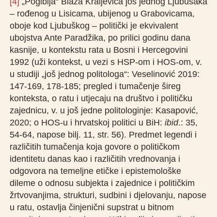
[4]
„Pogibija“ Blaža Kraljevića još jednog Ljubušaka
– rođenog u Lisicama, ubijenog u Grabovicama,
oboje kod Ljubuškog – politički je ekvivalent
ubojstva Ante Paradžika, po prilici godinu dana
kasnije, u kontekstu rata u Bosni i Hercegovini
1992 (uži kontekst, u vezi s HSP-om i HOS-om, v.
u studiji „još jednog politologa“: Veselinović 2019:
147-169, 178-185; pregled i tumačenje šireg
konteksta, o ratu i utjecaju na društvo i političku
zajednicu, v. u još jedne politologinje: Kasapović,
2020; o HOS-u i hrvatskoj politici u BiH:
ibid
.: 35,
54-64, napose bilj. 11, str. 56). Predmet legendi i
različitih tumačenja koja govore o političkom
identitetu danas kao i različitih vrednovanja i
odgovora na temeljne etičke i epistemološke
dileme o odnosu subjekta i zajednice i političkim
žrtvovanjima, strukturi, sudbini i djelovanju, napose
u ratu, ostavlja činjenični supstrat u bitnom