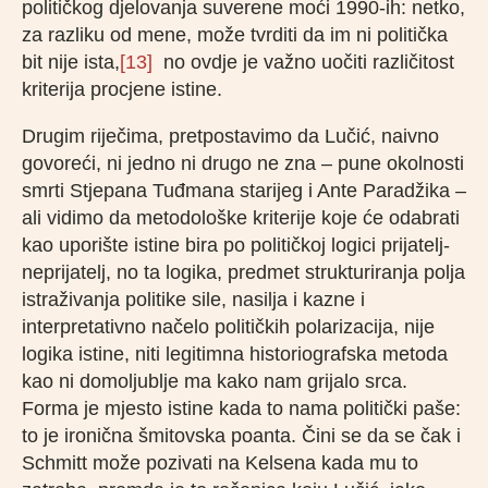
političkog djelovanja suverene moći 1990-ih: netko,
za razliku od mene, može tvrditi da im ni politička
bit nije ista,
[13]
no ovdje je važno uočiti različitost
kriterija procjene istine.
Drugim riječima, pretpostavimo da Lučić, naivno
govoreći, ni jedno ni drugo ne zna – pune okolnosti
smrti Stjepana Tuđmana starijeg i Ante Paradžika –
ali vidimo da metodološke kriterije koje će odabrati
kao uporište istine bira po političkoj logici prijatelj-
neprijatelj, no ta logika, predmet strukturiranja polja
istraživanja politike sile, nasilja i kazne i
interpretativno načelo političkih polarizacija, nije
logika istine, niti legitimna historiografska metoda
kao ni domoljublje ma kako nam grijalo srca.
Forma je mjesto istine kada to nama politički paše:
to je ironična šmitovska poanta. Čini se da se čak i
Schmitt može pozivati na Kelsena kada mu to