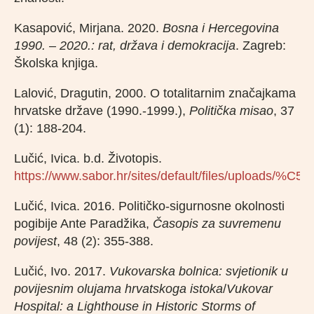
Kasapović, Mirjana. 2020.
Bosna i Hercegovina
1990. – 2020.: rat, država i demokracija
. Zagreb:
Školska knjiga.
Lalović, Dragutin, 2000. O totalitarnim značajkama
hrvatske države (1990.-1999.),
Politička misao
, 37
(1): 188-204.
Lučić, Ivica. b.d. Životopis.
https://www.sabor.hr/sites/default/files/uploads/%C
Lučić, Ivica. 2016. Političko-sigurnosne okolnosti
pogibije Ante Paradžika,
Časopis za suvremenu
povijest
, 48 (2): 355-388.
Lučić, Ivo. 2017.
Vukovarska bolnica: svjetionik u
povijesnim olujama hrvatskoga istoka
/
Vukovar
Hospital: a Lighthouse in Historic Storms of