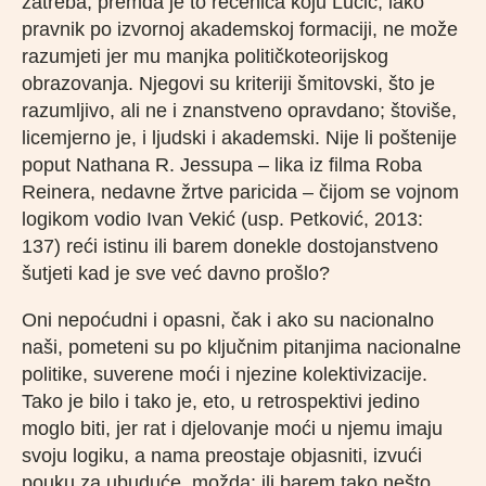
zatreba, premda je to rečenica koju Lučić, iako
pravnik po izvornoj akademskoj formaciji, ne može
razumjeti jer mu manjka političkoteorijskog
obrazovanja. Njegovi su kriteriji šmitovski, što je
razumljivo, ali ne i znanstveno opravdano; štoviše,
licemjerno je, i ljudski i akademski. Nije li poštenije
poput Nathana R. Jessupa – lika iz filma Roba
Reinera, nedavne žrtve paricida – čijom se vojnom
logikom vodio Ivan Vekić (usp. Petković, 2013:
137) reći istinu ili barem donekle dostojanstveno
šutjeti kad je sve već davno prošlo?
Oni nepoćudni i opasni, čak i ako su nacionalno
naši, pometeni su po ključnim pitanjima nacionalne
politike, suverene moći i njezine kolektivizacije.
Tako je bilo i tako je, eto, u retrospektivi jedino
moglo biti, jer rat i djelovanje moći u njemu imaju
svoju logiku, a nama preostaje objasniti, izvući
pouku za ubuduće, možda; ili barem tako nešto