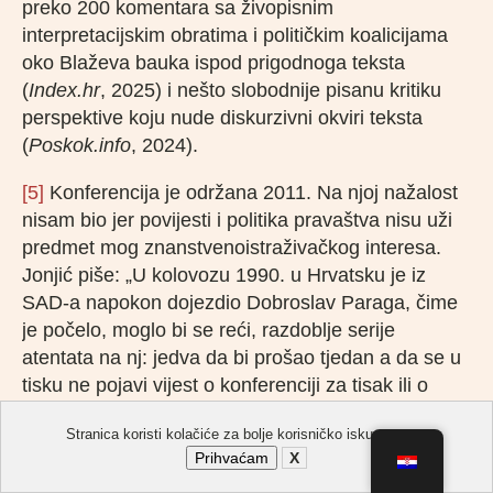
preko 200 komentara sa živopisnim
interpretacijskim obratima i političkim koalicijama
oko Blaževa bauka ispod prigodnoga teksta
(
Index.hr
, 2025) i nešto slobodnije pisanu kritiku
perspektive koju nude diskurzivni okviri teksta
(
Poskok.info
, 2024).
[5]
Konferencija je održana 2011. Na njoj nažalost
nisam bio jer povijesti i politika pravaštva nisu uži
predmet mog znanstvenoistraživačkog interesa.
Jonjić piše: „U kolovozu 1990. u Hrvatsku je iz
SAD-a napokon dojezdio Dobroslav Paraga, čime
je počelo, moglo bi se reći, razdoblje serije
atentata na nj: jedva da bi prošao tjedan a da se u
tisku ne pojavi vijest o konferenciji za tisak ili o
stranačkome priopćenju u kojem se javlja da je
Stranica koristi kolačiće za bolje korisničko iskustvo.
predsjednik stranke ponovno bio žrtvom atentata iz
Prihvaćam
X
kojeg se, čudom Božjim, izvukao bez ozljeda.