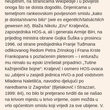
neupitnim, na stranicama Wikipedije i u povijesti
onoga što se doista dogodilo, činjenicama u
temeljnom rankeovskom povijesnom smislu „kako
je doista/stvarno bilo“ (
wie es eigentlich/tatsächlich
gewesen ist
). Blaža Nikolu „Eru“ Kraljevića,
zapovjednika HOS-a, ali i generala Armije BiH, na
prijedlog ministra obrane Gojka Šuška u prosincu
1996. od strane predsjednika Franje Tuđmana
odlikovanog Redom Petra Zrinskog i Frana Krste
Frankopana s pozlaćenim pleterom – i enturažu
mu nimalo su epski izrešetali pripadnici „Tutine
kažnjeničke bojne“: Kraljević i osmero HOS-ovaca
su „ubijeni u zasjedi jedinica HVO-a pod vodstvom
Mladena Naletilića, navodno djelujući po
naredbama iz Zagreba“ (Bjelaković i Strazzari,
1999: 84), no bilo bi pretjerano tvrditi da se našao
na krivom mjestu u krivo vrijeme, osim možda u
vrlo općenitom smislu koji vrijedi za sve ubijene. V.