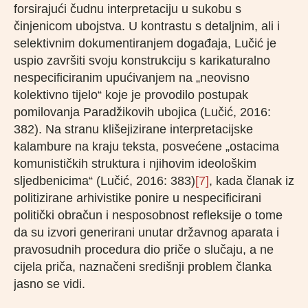
forsirajući čudnu interpretaciju u sukobu s
činjenicom ubojstva. U kontrastu s detaljnim, ali i
selektivnim dokumentiranjem događaja, Lučić je
uspio završiti svoju konstrukciju s karikaturalno
nespecificiranim upućivanjem na „neovisno
kolektivno tijelo“ koje je provodilo postupak
pomilovanja Paradžikovih ubojica (Lučić, 2016:
382). Na stranu klišejizirane interpretacijske
kalambure na kraju teksta, posvećene „ostacima
komunističkih struktura i njihovim ideološkim
sljedbenicima“ (Lučić, 2016: 383)
[7]
, kada članak iz
politizirane arhivistike ponire u nespecificirani
politički obračun i nesposobnost refleksije o tome
da su izvori generirani unutar državnog aparata i
pravosudnih procedura dio priče o slučaju, a ne
cijela priča, naznačeni središnji problem članka
jasno se vidi.