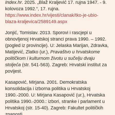
Index.hr
. 2025. „Blaž Kraljević 17. rujna 1947. - 9.
kolovoza 1992.“, 17. rujna.
https://www.index.hr/vijesti/clanak/tko-je-ubio-
blaza-kraljevica/2589149.aspx
Jonjić, Tomislav. 2013. Sporovi i rascjepi u
obnovljenoj Hrvatskoj stranci prava 1990. – 1992.
(pogled iz provincije). U: Jelaska Marijan, Zdravka,
Matijević, Zlatko (ur.),
Pravaštvo u hrvatskome
političkom i
kulturnom životu u sučelju dvaju
stoljeća
(str. 541-563). Zagreb: Hrvatski institut za
povijest.
Kasapović, Mirjana. 2001. Demokratska
konsolidacija i izborna politika u Hrvatskoj
1990.-2000. U: Mirjana Kasapović (ur.), Hrvatska
politika 1990.-2000.: izbori, stranke i parlament u
Hrvatskoj (str. 15-40). Zagreb: Fakultet političkih
znanosti.