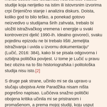
studije koja nerijetko na istim ili istovrsnim izvorima
crpi činjenično stanje i analizira diskurs. Doista,
koliko god to bilo teško, a ponekad gotovo
neizvedivo u studijama širih zahvata, trebalo bi
uložiti istraživačkog vremena i energije u svaki
kontroverzni djelić 1990-ih. Idealno govoreći, svaku
pojedinu epizodu ne bi trebalo lišiti „temeljita
istraživanja i uvida u izvornu dokumentaciju“
(Lučić, 2016: 384), kako bi se pisala odgovorna i
ozbiljna politička povijest. U tome je Lučić u pravu
bez obzira na to što historiografska i politološka
studija nisu isto.
[2]
S druge pak strane, učinilo mi se da upravo u
slučaju ubojstva Ante Paradžika nisam ništa
pogrešno napisao. Lučićeva snažno politički
obojena kritika učinila mi se pristranom i
promašenom, a prema mojoj studiji, koju usput