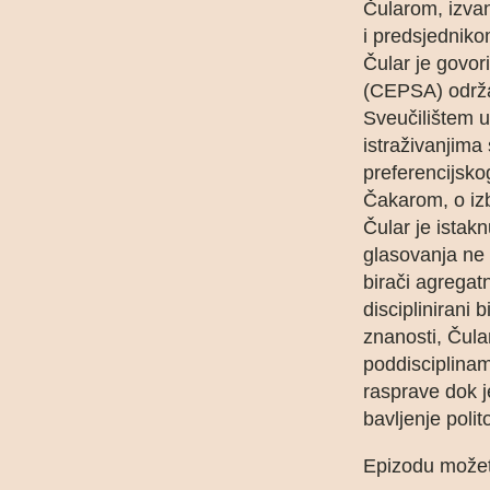
Čularom, izvan
i predsjedniko
Čular je govor
(CEPSA) održa
Sveučilištem u
istraživanjima
preferencijsko
Čakarom, o iz
Čular je istak
glasovanja ne 
birači agregat
disciplinirani 
znanosti, Čula
poddisciplinam
rasprave dok j
bavljenje poli
Epizodu možet