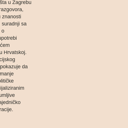
išta u Zagrebu
 razgovora,
u znanosti
 suradnji sa
 o
upotrebi
kićem
u Hrvatskoj.
cijskog
e pokazuje da
jmanje
litičke
jaliziranim
umljive
zajedničko
acije.