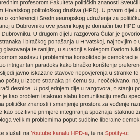
rednim profesorom Fakulteta političkih znanosti Sveučil
m Hrvatskog politološkog društva (HPD). U prvom dijelu
io o konferenciji Srednjeeuropskog udruženja za političk
noj u Dubrovniku ove jeseni kojoj je domaćin bio HPD u
 Dubrovniku. U drugom dijelu razgovora Čular je govorio
 stranaka i biračkog ponašanja u Hrvatskoj, najnovijim o 
g glasovanja te ranijim, u suradnji s kolegom Dariom Ni
bornom sustavu i problemima konsolidacije demokracije 
nuo intrigantan paradoks kako biračko korištenje preferen
slijedi javno iskazane stavove nepovjerenja u stranke t
no poštuju izbore stranaka pri čemu su, neočekivano, na
birači desnice. U posljednjem dijelu razgovora, o stanju po
r je kao problem istaknuo slabu komunikaciju među speci
a političke znanosti i smanjenje prostora za vođenje raz
e kao pozitivne primjere integriranja spoznaja istaknuo 
tologa velikim problemima poput sudbine liberalne demokr
e slušati na
Youtube kanalu HPD-a
, te na
Spotify-u
: