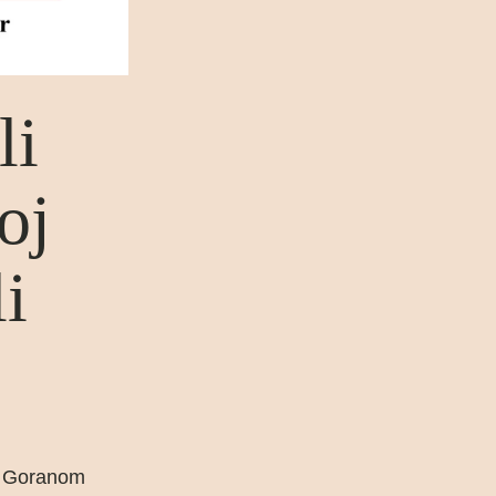
li
oj
li
je Goranom