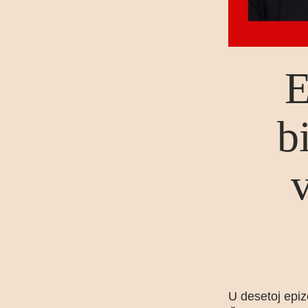
E
b
v
U desetoj epi