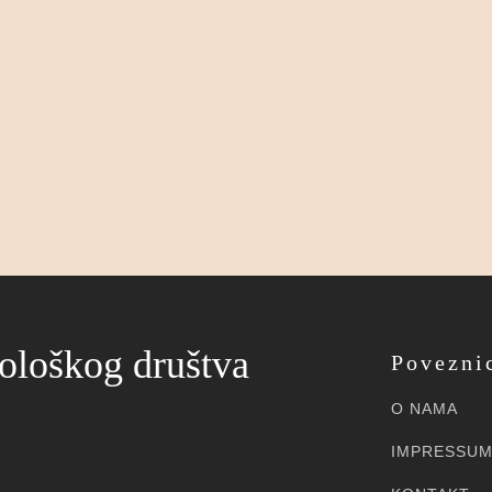
tološkog društva
Povezni
O NAMA
IMPRESSU