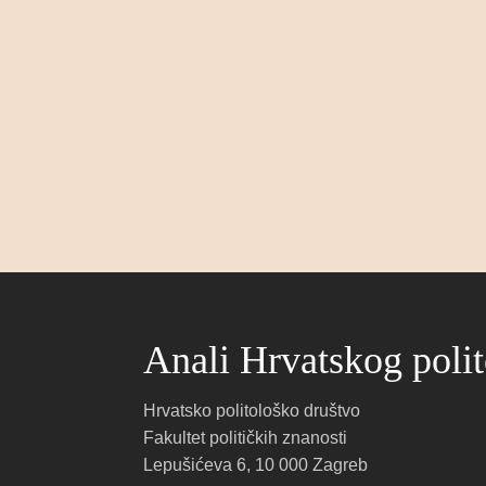
Anali Hrvatskog poli
Hrvatsko politološko društvo
Fakultet političkih znanosti
Lepušićeva 6, 10 000 Zagreb