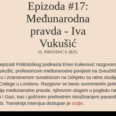
Epizoda #17:
Međunarodna
pravda - Iva
Vukušić
11. PROSINCA 2025.
 epizodi Politološkog podkasta Enes Kulenović razgovara
ukušić, profesoricom međunarodne povijesti na Sveučiliš
tu i znanstvenom suradnicom na Odsjeku za ratne studij
 College u Londonu. Razgovor se bavio suvremenim pol
ucija međunarodne pravde, njihovom ulogom u pogledu ra
i i Gazi, kao i gošćinim prethodnim istraživanjem paramil
bi. Transkript intervjua dostupan je
ovdje
.