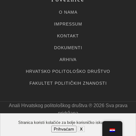
O NAMA
IMPRESSUM
KONTAKT
DOKUMENTI
ARHIVA
HRVATSKO POLITOLOŠKO DRUŠTVO
FAKULTET POLITIČKIH ZNANOSTI
Anali Hrvatskog politološkog društva ℗ 20
26
Sva prava
pridržana
Stranica koristi kolačiće za bolje korisničko iskustvo.
Prihvaćam
X