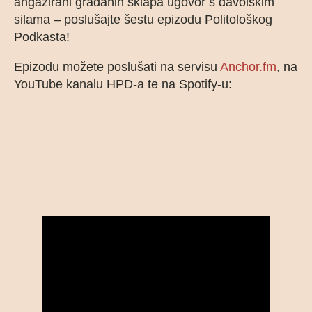
angažirani građanin sklapa ugovor s đavolskim
silama – poslušajte šestu epizodu Politološkog
Podkasta!
Epizodu možete poslušati na servisu
Anchor.fm
, na
YouTube kanalu HPD-a te na Spotify-u: