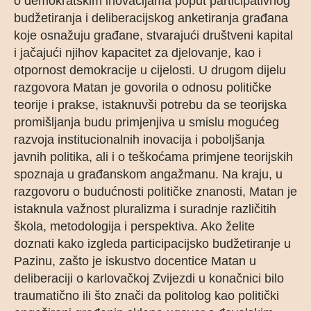
o demokratskim inovacijama poput participativnog
budžetiranja i deliberacijskog anketiranja građana
koje osnažuju građane, stvarajući društveni kapital
i jačajući njihov kapacitet za djelovanje, kao i
otpornost demokracije u cijelosti. U drugom dijelu
razgovora Matan je govorila o odnosu političke
teorije i prakse, istaknuvši potrebu da se teorijska
promišljanja budu primjenjiva u smislu mogućeg
razvoja institucionalnih inovacija i poboljšanja
javnih politika, ali i o teškoćama primjene teorijskih
spoznaja u građanskom angažmanu. Na kraju, u
razgovoru o budućnosti političke znanosti, Matan je
istaknula važnost pluralizma i suradnje različitih
škola, metodologija i perspektiva. Ako želite
doznati kako izgleda participacijsko budžetiranje u
Pazinu, zašto je iskustvo docentice Matan u
deliberaciji o karlovačkoj Zvijezdi u konačnici bilo
traumatično ili što znači da politolog kao politički