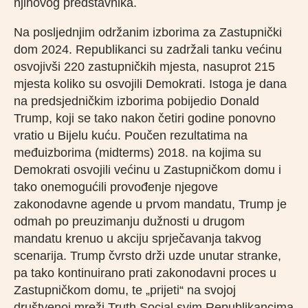
njihovog predstavnika.
Na posljednjim održanim izborima za Zastupnički
dom 2024. Republikanci su zadržali tanku većinu
osvojivši 220 zastupničkih mjesta, nasuprot 215
mjesta koliko su osvojili Demokrati. Istoga je dana
na predsjedničkim izborima pobijedio Donald
Trump, koji se tako nakon četiri godine ponovno
vratio u Bijelu kuću. Poučen rezultatima na
međuizborima (midterms) 2018. na kojima su
Demokrati osvojili većinu u Zastupničkom domu i
tako onemogućili provođenje njegove
zakonodavne agende u prvom mandatu, Trump je
odmah po preuzimanju dužnosti u drugom
mandatu krenuo u akciju sprječavanja takvog
scenarija. Trump čvrsto drži uzde unutar stranke,
pa tako kontinuirano prati zakonodavni proces u
Zastupničkom domu, te „prijeti“ na svojoj
društvenoj mreži Truth Social svim Republikancima