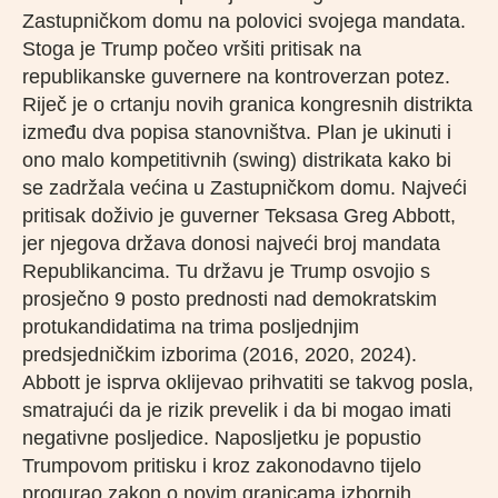
Zastupničkom domu na polovici svojega mandata.
Stoga je Trump počeo vršiti pritisak na
republikanske guvernere na kontroverzan potez.
Riječ je o crtanju novih granica kongresnih distrikta
između dva popisa stanovništva. Plan je ukinuti i
ono malo kompetitivnih (swing) distrikata kako bi
se zadržala većina u Zastupničkom domu. Najveći
pritisak doživio je guverner Teksasa Greg Abbott,
jer njegova država donosi najveći broj mandata
Republikancima. Tu državu je Trump osvojio s
prosječno 9 posto prednosti nad demokratskim
protukandidatima na trima posljednjim
predsjedničkim izborima (2016, 2020, 2024).
Abbott je isprva oklijevao prihvatiti se takvog posla,
smatrajući da je rizik prevelik i da bi mogao imati
negativne posljedice. Naposljetku je popustio
Trumpovom pritisku i kroz zakonodavno tijelo
progurao zakon o novim granicama izbornih