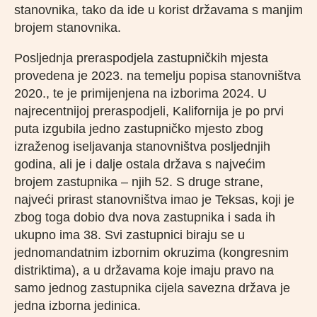
stanovnika, tako da ide u korist državama s manjim
brojem stanovnika.
Posljednja preraspodjela zastupničkih mjesta
provedena je 2023. na temelju popisa stanovništva
2020., te je primijenjena na izborima 2024. U
najrecentnijoj preraspodjeli, Kalifornija je po prvi
puta izgubila jedno zastupničko mjesto zbog
izraženog iseljavanja stanovništva posljednjih
godina, ali je i dalje ostala država s najvećim
brojem zastupnika – njih 52. S druge strane,
najveći prirast stanovništva imao je Teksas, koji je
zbog toga dobio dva nova zastupnika i sada ih
ukupno ima 38. Svi zastupnici biraju se u
jednomandatnim izbornim okruzima (kongresnim
distriktima), a u državama koje imaju pravo na
samo jednog zastupnika cijela savezna država je
jedna izborna jedinica.