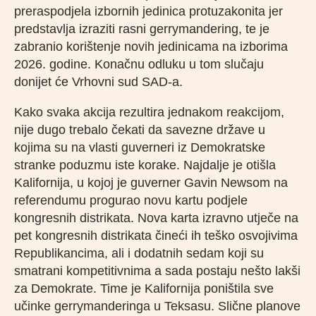
preraspodjela izbornih jedinica protuzakonita jer
predstavlja izraziti rasni gerrymandering, te je
zabranio korištenje novih jedinicama na izborima
2026. godine. Konačnu odluku u tom slučaju
donijet će Vrhovni sud SAD-a.
Kako svaka akcija rezultira jednakom reakcijom,
nije dugo trebalo čekati da savezne države u
kojima su na vlasti guverneri iz Demokratske
stranke poduzmu iste korake. Najdalje je otišla
Kalifornija, u kojoj je guverner Gavin Newsom na
referendumu progurao novu kartu podjele
kongresnih distrikata. Nova karta izravno utječe na
pet kongresnih distrikata čineći ih teško osvojivima
Republikancima, ali i dodatnih sedam koji su
smatrani kompetitivnima a sada postaju nešto lakši
za Demokrate. Time je Kalifornija poništila sve
učinke gerrymanderinga u Teksasu. Slične planove