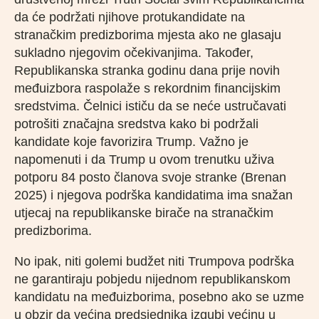
da će podržati njihove protukandidate na
stranačkim predizborima mjesta ako ne glasaju
sukladno njegovim očekivanjima. Također,
Republikanska stranka godinu dana prije novih
međuizbora raspolaže s rekordnim financijskim
sredstvima. Čelnici ističu da se neće ustručavati
potrošiti značajna sredstva kako bi podržali
kandidate koje favorizira Trump. Važno je
napomenuti i da Trump u ovom trenutku uživa
potporu 84 posto članova svoje stranke (Brenan
2025) i njegova podrška kandidatima ima snažan
utjecaj na republikanske birače na stranačkim
predizborima.
No ipak, niti golemi budžet niti Trumpova podrška
ne garantiraju pobjedu nijednom republikanskom
kandidatu na međuizborima, posebno ako se uzme
u obzir da većina predsjednika izgubi većinu u