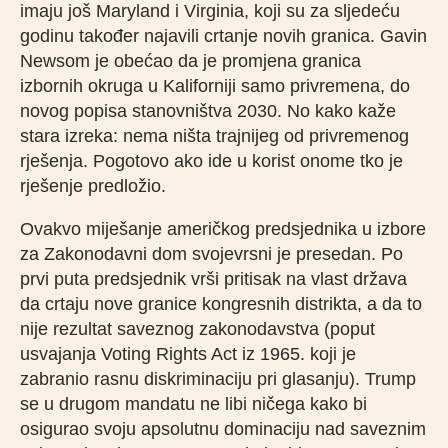
imaju još Maryland i Virginia, koji su za sljedeću
godinu također najavili crtanje novih granica. Gavin
Newsom je obećao da je promjena granica
izbornih okruga u Kaliforniji samo privremena, do
novog popisa stanovništva 2030. No kako kaže
stara izreka: nema ništa trajnijeg od privremenog
rješenja. Pogotovo ako ide u korist onome tko je
rješenje predložio.
Ovakvo miješanje američkog predsjednika u izbore
za Zakonodavni dom svojevrsni je presedan. Po
prvi puta predsjednik vrši pritisak na vlast država
da crtaju nove granice kongresnih distrikta, a da to
nije rezultat saveznog zakonodavstva (poput
usvajanja Voting Rights Act iz 1965. koji je
zabranio rasnu diskriminaciju pri glasanju). Trump
se u drugom mandatu ne libi ničega kako bi
osigurao svoju apsolutnu dominaciju nad saveznim