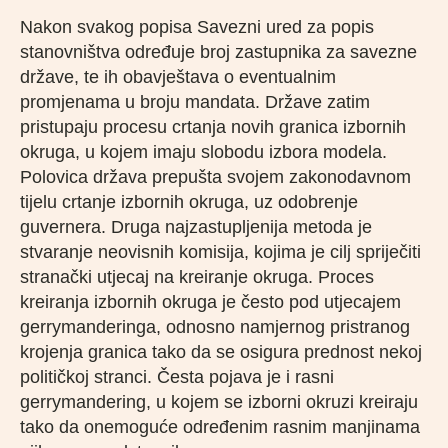
Nakon svakog popisa Savezni ured za popis
stanovništva određuje broj zastupnika za savezne
države, te ih obavještava o eventualnim
promjenama u broju mandata. Države zatim
pristupaju procesu crtanja novih granica izbornih
okruga, u kojem imaju slobodu izbora modela.
Polovica država prepušta svojem zakonodavnom
tijelu crtanje izbornih okruga, uz odobrenje
guvernera. Druga najzastupljenija metoda je
stvaranje neovisnih komisija, kojima je cilj spriječiti
stranački utjecaj na kreiranje okruga. Proces
kreiranja izbornih okruga je često pod utjecajem
gerrymanderinga, odnosno namjernog pristranog
krojenja granica tako da se osigura prednost nekoj
političkoj stranci. Česta pojava je i rasni
gerrymandering, u kojem se izborni okruzi kreiraju
tako da onemoguće određenim rasnim manjinama