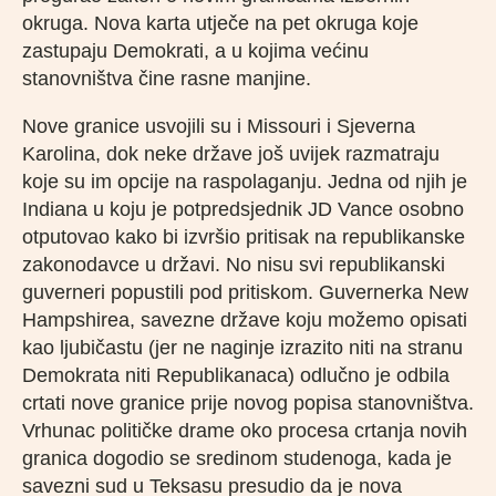
okruga. Nova karta utječe na pet okruga koje
zastupaju Demokrati, a u kojima većinu
stanovništva čine rasne manjine.
Nove granice usvojili su i Missouri i Sjeverna
Karolina, dok neke države još uvijek razmatraju
koje su im opcije na raspolaganju. Jedna od njih je
Indiana u koju je potpredsjednik JD Vance osobno
otputovao kako bi izvršio pritisak na republikanske
zakonodavce u državi. No nisu svi republikanski
guverneri popustili pod pritiskom. Guvernerka New
Hampshirea, savezne države koju možemo opisati
kao ljubičastu (jer ne naginje izrazito niti na stranu
Demokrata niti Republikanaca) odlučno je odbila
crtati nove granice prije novog popisa stanovništva.
Vrhunac političke drame oko procesa crtanja novih
granica dogodio se sredinom studenoga, kada je
savezni sud u Teksasu presudio da je nova