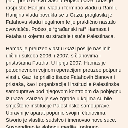
puč i preuzeo svu vlast u Pojasu Gaze, Abas je
raspustio Hanijinu vladu i formirao vladu u Ramli.
Hanijina vlada povukla se u Gazu, proglasila je
Fatahovu vladu ilegalnom te je praktično nastalo
dvovlašće. Počeo je “građanski rat” Hamasa i
Fataha u kojemu su stradale tisuće Palestinaca.
Hamas je preuzeo vlast u Gazi poslije nasilnih
uličnih sukoba 2006. i 2007. s članovima i
pristašama Fataha. U lipnju 2007. Hamas je
petodnevnom vojnom operacijom preuzeo potpunu
vlast u Gazi te prisilio tisuće Fatahovih članova i
pristaša, kao i organizacije i institucije Palestinske
samouprave pod njegovom kontrolom da pobjegnu
iz Gaze. Zauzeo je sve zgrade u kojima su bile
smještene institucije Palestinske samouprave.
Upravni je aparat popunio svojim članovima.
Stvorio je vlastito sudstvo i imenovao nove suce.
Suspendirao je slobodu medija i potpuno