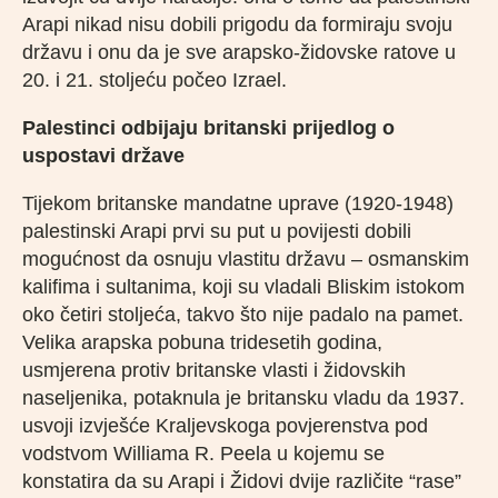
Arapi nikad nisu dobili prigodu da formiraju svoju
državu i onu da je sve arapsko-židovske ratove u
20. i 21. stoljeću počeo Izrael.
Palestinci odbijaju britanski prijedlog o
uspostavi države
Tijekom britanske mandatne uprave (1920-1948)
palestinski Arapi prvi su put u povijesti dobili
mogućnost da osnuju vlastitu državu – osmanskim
kalifima i sultanima, koji su vladali Bliskim istokom
oko četiri stoljeća, takvo što nije padalo na pamet.
Velika arapska pobuna tridesetih godina,
usmjerena protiv britanske vlasti i židovskih
naseljenika, potaknula je britansku vladu da 1937.
usvoji izvješće Kraljevskoga povjerenstva pod
vodstvom Williama R. Peela u kojemu se
konstatira da su Arapi i Židovi dvije različite “rase”