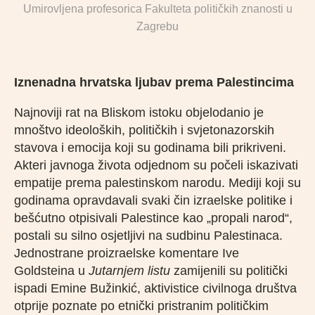
Umirovljena profesorica Fakulteta političkih znanosti u
Zagrebu
Iznenadna hrvatska ljubav prema Palestincima
Najnoviji rat na Bliskom istoku objelodanio je
mnoštvo ideoloških, političkih i svjetonazorskih
stavova i emocija koji su godinama bili prikriveni.
Akteri javnoga života odjednom su počeli iskazivati
empatije prema palestinskom narodu. Mediji koji su
godinama opravdavali svaki čin izraelske politike i
bešćutno otpisivali Palestince kao „propali narod“,
postali su silno osjetljivi na sudbinu Palestinaca.
Jednostrane proizraelske komentare Ive
Goldsteina u
Jutarnjem listu
zamijenili su politički
ispadi Emine Bužinkić, aktivistice civilnoga društva
otprije poznate po etnički pristranim političkim