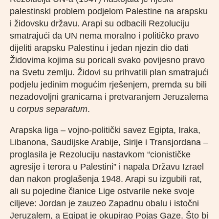
palestinski problem podjelom Palestine na arapsku
i židovsku državu. Arapi su odbacili Rezoluciju
smatrajući da UN nema moralno i političko pravo
dijeliti arapsku Palestinu i jedan njezin dio dati
Židovima kojima su poricali svako povijesno pravo
na Svetu zemlju. Židovi su prihvatili plan smatrajući
podjelu jedinim mogućim rješenjem, premda su bili
nezadovoljni granicama i pretvaranjem Jeruzalema
u
corpus separatum
.
Arapska liga – vojno-politički savez Egipta, Iraka,
Libanona, Saudijske Arabije, Sirije i Transjordana –
proglasila je Rezoluciju nastavkom “cionističke
agresije i terora u Palestini” i napala Državu Izrael
dan nakon proglašenja 1948. Arapi su izgubili rat,
ali su pojedine članice Lige ostvarile neke svoje
ciljeve: Jordan je zauzeo Zapadnu obalu i istočni
Jeruzalem, a Egipat je okupirao Pojas Gaze. Što bi