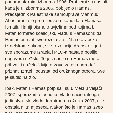
parlamentarnim izborima 1996. Problemi su nastali
kada je u izborima 2006. pobijedio Hamas.
Predsjednik Palestinske samouprave Mahmud
Abas uručio je premijerskom kandidatu Hamasa
Ismailu Haniji pismo o uvjetima pod kojima bi
Fatah formirao koalicijsku vladu s Hamasom: da
Hamas prihvati sve rezolucije UN-a o arapsko-
izraelskom sukobu, sve rezolucije Arapske lige i
sve sporazume Izraela i PLO-a nastale poslije
dogovora u Oslu. To je značilo da Hamas mora
prihvatiti načelo “dvije države za dva naroda”,
priznati Izrael i odustati od oružanoga otpora. Sve
je slutilo na zlo.
Ipak, Fatah i Hamas potpisali su u Meki u veljači
2007. sporazum o osnutku vlade nacionalnoga
jedinstva. No vlada, formirana u ožujku 2007, nije
opstala ni tri mjeseca. Nakon što je Hamas izveo