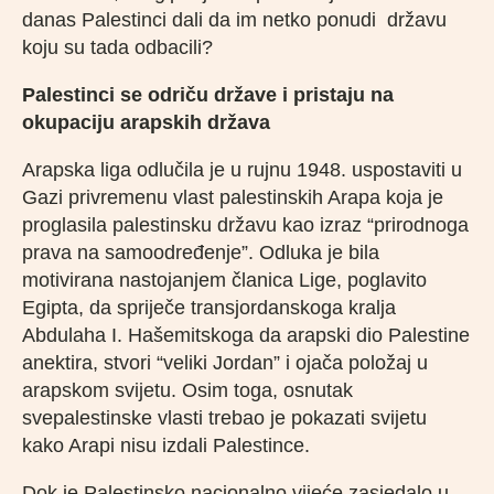
danas Palestinci dali da im netko ponudi državu
koju su tada odbacili?
Palestinci se odriču države i pristaju na
okupaciju arapskih država
Arapska liga odlučila je u rujnu 1948. uspostaviti u
Gazi privremenu vlast palestinskih Arapa koja je
proglasila palestinsku državu kao izraz “prirodnoga
prava na samoodređenje”. Odluka je bila
motivirana nastojanjem članica Lige, poglavito
Egipta, da spriječe transjordanskoga kralja
Abdulaha I. Hašemitskoga da arapski dio Palestine
anektira, stvori “veliki Jordan” i ojača položaj u
arapskom svijetu. Osim toga, osnutak
svepalestinske vlasti trebao je pokazati svijetu
kako Arapi nisu izdali Palestince.
Dok je Palestinsko nacionalno vijeće zasjedalo u