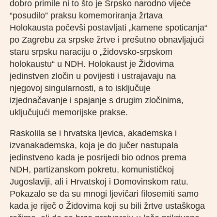
dobro primile ni to što je Srpsko narodno vijeće
“posudilo” praksu komemoriranja žrtava
Holokausta počevši postavljati „kamene spoticanja“
po Zagrebu za srpske žrtve i prešutno obnavljajući
staru srpsku naraciju o „židovsko-srpskom
holokaustu“ u NDH. Holokaust je Židovima
jedinstven zločin u povijesti i ustrajavaju na
njegovoj singularnosti, a to isključuje
izjednačavanje i spajanje s drugim zločinima,
uključujući memorijske prakse.
Raskolila se i hrvatska ljevica, akademska i
izvanakademska, koja je do jučer nastupala
jedinstveno kada je posrijedi bio odnos prema
NDH, partizanskom pokretu, komunističkoj
Jugoslaviji, ali i Hrvatskoj i Domovinskom ratu.
Pokazalo se da su mnogi ljevičari filosemiti samo
kada je riječ o Židovima koji su bili žrtve ustaškoga