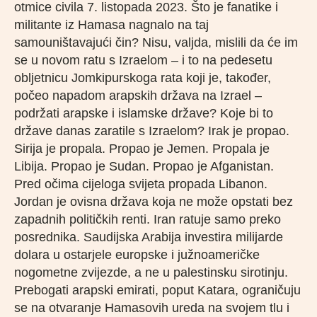
otmice civila 7. listopada 2023. Što je fanatike i
militante iz Hamasa nagnalo na taj
samouništavajući čin? Nisu, valjda, mislili da će im
se u novom ratu s Izraelom – i to na pedesetu
obljetnicu Jomkipurskoga rata koji je, također,
počeo napadom arapskih država na Izrael –
podržati arapske i islamske države? Koje bi to
države danas zaratile s Izraelom? Irak je propao.
Sirija je propala. Propao je Jemen. Propala je
Libija. Propao je Sudan. Propao je Afganistan.
Pred očima cijeloga svijeta propada Libanon.
Jordan je ovisna država koja ne može opstati bez
zapadnih političkih renti. Iran ratuje samo preko
posrednika. Saudijska Arabija investira milijarde
dolara u ostarjele europske i južnoameričke
nogometne zvijezde, a ne u palestinsku sirotinju.
Prebogati arapski emirati, poput Katara, ograničuju
se na otvaranje Hamasovih ureda na svojem tlu i