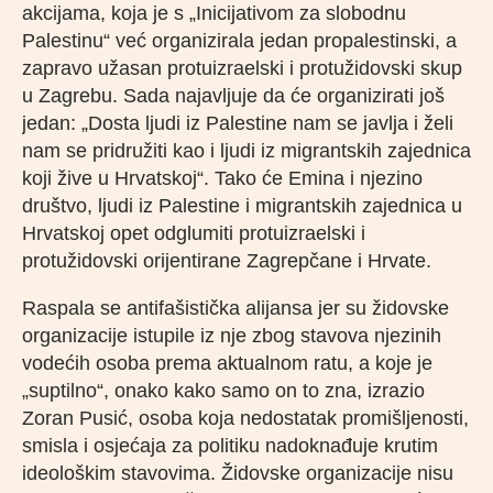
akcijama, koja je s „Inicijativom za slobodnu
Palestinu“ već organizirala jedan propalestinski, a
zapravo užasan protuizraelski i protužidovski skup
u Zagrebu. Sada najavljuje da će organizirati još
jedan: „Dosta ljudi iz Palestine nam se javlja i želi
nam se pridružiti kao i ljudi iz migrantskih zajednica
koji žive u Hrvatskoj“. Tako će Emina i njezino
društvo, ljudi iz Palestine i migrantskih zajednica u
Hrvatskoj opet odglumiti protuizraelski i
protužidovski orijentirane Zagrepčane i Hrvate.
Raspala se antifašistička alijansa jer su židovske
organizacije istupile iz nje zbog stavova njezinih
vodećih osoba prema aktualnom ratu, a koje je
„suptilno“, onako kako samo on to zna, izrazio
Zoran Pusić, osoba koja nedostatak promišljenosti,
smisla i osjećaja za politiku nadoknađuje krutim
ideološkim stavovima. Židovske organizacije nisu