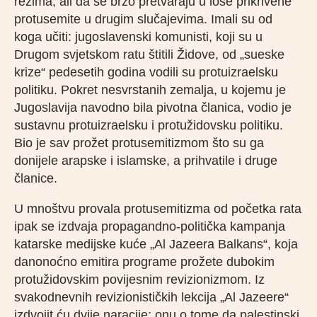
režima, ali da se brzo pretvaraju u loše prikrivene
protusemite u drugim slučajevima. Imali su od
koga učiti: jugoslavenski komunisti, koji su u
Drugom svjetskom ratu štitili Židove, od „sueske
krize“ pedesetih godina vodili su protuizraelsku
politiku. Pokret nesvrstanih zemalja, u kojemu je
Jugoslavija navodno bila pivotna članica, vodio je
sustavnu protuizraelsku i protužidovsku politiku.
Bio je sav prožet protusemitizmom što su ga
donijele arapske i islamske, a prihvatile i druge
članice.
U mnoštvu provala protusemitizma od početka rata
ipak se izdvaja propagandno-politička kampanja
katarske medijske kuće „Al Jazeera Balkans“, koja
danonoćno emitira programe prožete dubokim
protužidovskim povijesnim revizionizmom. Iz
svakodnevnih revizionističkih lekcija „Al Jazeere“
izdvojit ću dvije naracije: onu o tome da palestinski