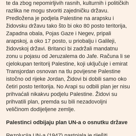
te da zbog nepomirljivih rasnih, kulturnih i političkih
razlika ne mogu stvoriti zajedničku državu.
Predložena je podjela Palestine na arapsku i
židovsku državu tako što bi oko 80 posto teritorija,
Zapadna obala, Pojas Gaze i Negev, pripali
arapskoj, a oko 17 posto, u priobalju i Galileji,
židovskoj državi. Britanci bi zadržali mandatnu
zonu u pojasu od Jeruzalema do Jafe. Računa li se
cjelokupan teritorij Palestine, koji uključuje i emirat
Transjordan osnovan na tlu povijesne Palestine
istočno od rijeke Jordan, Židovi bi dobili samo oko
četiri posto teritorija. No Arapi su odbili plan jer nisu
prihvaćali nikakvu podjelu Palestine. Židovi su
prihvatili plan, premda su bili nezadovoljni
veličinom dodijeljene zemlje.
Palestinci odbijaju plan UN-a o osnutku države
Rezolucija UN-a (1947) nastojala je riješiti