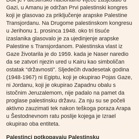
Gazi, u Amanu je održan Prvi palestinski kongres
koji je glasovao za priključenje arapske Palestine
Transjordanu. Na Drugome palestinskom kongresu
u Jerihonu 1. prosinca 1948. oko tri tisuće
izaslanika glasovalo je za ujedinjenje arapske
Palestine s Transjordanom. Palestinska vlast iz
Gaze životarila je do 1959. kada je Naser naredio
da se zatvori njezin ured u Kairu kao simboličan
ostatak “državnosti”. Sljedećih dvadesetak godina
(1948-1967) ni Egiptu, koji je okupirao Pojas Gaze,
ni Jordanu, koji je okupirao Zapadnu obalu s
istočnim Jeruzalemom, nije padalo na pamet da
proglase palestinsku državu. Za nju su se počeli
aktivno zauzimati tek nakon teškoga poraza Arapa
u Šestodnevnom ratu poslije kojega je Izrael
okupirao oba entiteta.
Palestinci potkopavaju Palestinsku