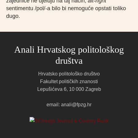
zajednice ne djeluju na taj način,
alt-right
sentimentu /pol/-a bilo bi nemoguće opstati toliko
dugo.
Anali Hrvatskog politološkog
društva
Hrvatsko politološko društvo
Fakultet političkih znanosti
Lepušićeva 6, 10 000 Zagreb
email: anali@fpzg.hr