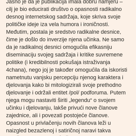
Jasno je da je publikacija imala dobru namjeru –
cilj je bio educirati društvo o opasnosti radikalno
desnog internetskog sadržaja, koje skriva svoje
političke ideje iza vela humora i ironičnosti.
Međutim, postala je sredstvo radikalne desnice,
čime je došlo do inverzije njena učinka. Ne samo
da je radikalnoj desnici omogućila efikasniju
diseminaciju svojeg sadržaja i kritike suvremene
politike (i kredibilnosti pokušaja istraživanja
4chana), nego joj je također omogućila da iskoristi
nametnutu vanjsku percepciju njenog karaktera i
djelovanja kako bi mitologizirali svoje prethodno
djelovanje i održali entitet /pol/ podforuma. Putem
njega mogu nastaviti širiti „legendu“ o svojem
učinku i djelovanju, lakše privući nove članove
zajednice, ali i povezati postojeće članove.
Opasnost u privlačenju novih članova leži u
naizgled bezazlenoj i satiričnoj naravi takva