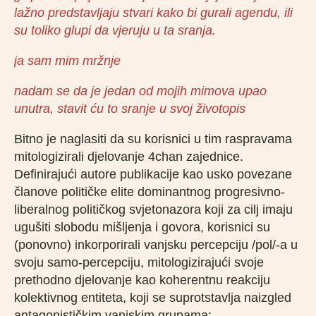
lažno predstavljaju stvari kako bi gurali agendu, ili
su toliko glupi da vjeruju u ta sranja.
ja sam mim mržnje
nadam se da je jedan od mojih mimova upao
unutra, stavit ću to sranje u svoj životopis
Bitno je naglasiti da su korisnici u tim raspravama
mitologizirali djelovanje 4chan zajednice.
Definirajući autore publikacije kao usko povezane
članove političke elite dominantnog progresivno-
liberalnog političkog svjetonazora koji za cilj imaju
ugušiti slobodu mišljenja i govora, korisnici su
(ponovno) inkorporirali vanjsku percepciju /pol/-a u
svoju samo-percepciju, mitologizirajući svoje
prethodno djelovanje kao koherentnu reakciju
kolektivnog entiteta, koji se suprotstavlja naizgled
antagonističkim vanjskim grupama: