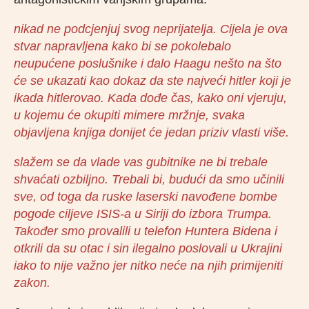
nikad ne podcjenjuj svog neprijatelja. Cijela je ova
stvar napravljena kako bi se pokolebalo
neupućene poslušnike i dalo Haagu nešto na što
će se ukazati kao dokaz da ste najveći hitler koji je
ikada hitlerovao. Kada dođe čas, kako oni vjeruju,
u kojemu će okupiti mimere mržnje, svaka
objavljena knjiga donijet će jedan priziv vlasti više.
slažem se da vlade vas gubitnike ne bi trebale
shvaćati ozbiljno. Trebali bi, budući da smo učinili
sve, od toga da ruske laserski navođene bombe
pogode ciljeve ISIS-a u Siriji do izbora Trumpa.
Također smo provalili u telefon Huntera Bidena i
otkrili da su otac i sin ilegalno poslovali u Ukrajini
iako to nije važno jer nitko neće na njih primijeniti
zakon.