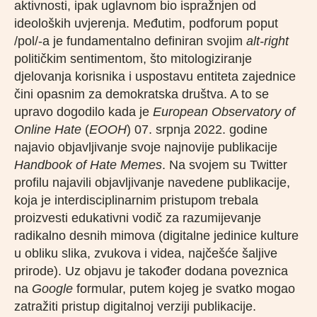
aktivnosti, ipak uglavnom bio ispražnjen od
ideoloških uvjerenja. Međutim, podforum poput
/pol/-a je fundamentalno definiran svojim
alt-right
političkim sentimentom, što mitologiziranje
djelovanja korisnika i uspostavu entiteta zajednice
čini opasnim za demokratska društva. A to se
upravo dogodilo kada je
European Observatory of
Online Hate
(
EOOH
) 07. srpnja 2022. godine
najavio objavljivanje svoje najnovije publikacije
Handbook of Hate Memes
. Na svojem su Twitter
profilu najavili objavljivanje navedene publikacije,
koja je interdisciplinarnim pristupom trebala
proizvesti edukativni vodič za razumijevanje
radikalno desnih mimova (digitalne jedinice kulture
u obliku slika, zvukova i videa, najčešće šaljive
prirode). Uz objavu je također dodana poveznica
na
Google
formular, putem kojeg je svatko mogao
zatražiti pristup digitalnoj verziji publikacije.