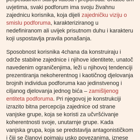
uvjetima, svaki podforum ima svoju živahnu
zajednicu korisnika, koja dijeli
zajedničku viziju o
smislu podforuma
, karakteriziranog u
nedefiniranom ali uvijek prisutnom duhu i karakteru
koji uspostavlja pravila ponašanja.
Sposobnost korisnika 4chana da konstruiraju i
održe stabilne zajednice i njihove identitete, unatoč
navedenim ograničenjima, leži u njihovoj tendenciji
prezentiranja nekoherentnog i kaotičnog djelovanja
brojnih individua podforuma kao jedinstvenog i
ciljanog djelovanja jednog bića –
zamišljenog
entiteta podforuma
. Pri njegovoj je konstrukciji
izrazito bitna percepcija zajednice od strane
vanjske grupe, koja se koristi za učvršćivanje
koherentnosti svoje, unutarnje grupe. Kada
vanjska grupa, koja se predstavlja antagonističkom
i čiji se članovi poimaju usko povezanima, iznese