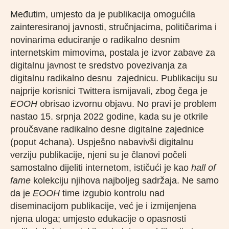
Međutim, umjesto da je publikacija omogućila
zainteresiranoj javnosti, stručnjacima, političarima i
novinarima educiranje o radikalno desnim
internetskim mimovima, postala je izvor zabave za
digitalnu javnost te sredstvo povezivanja za
digitalnu radikalno desnu zajednicu. Publikaciju su
najprije korisnici Twittera ismijavali, zbog čega je
EOOH
obrisao izvornu objavu. No pravi je problem
nastao 15. srpnja 2022 godine, kada su je otkrile
proučavane radikalno desne digitalne zajednice
(poput 4chana). Uspješno nabavivši digitalnu
verziju publikacije, njeni su je članovi počeli
samostalno dijeliti internetom, ističući je kao
hall of
fame
kolekciju njihova najboljeg sadržaja. Ne samo
da je
EOOH
time izgubio kontrolu nad
diseminacijom publikacije, već je i izmijenjena
njena uloga; umjesto edukacije o opasnosti