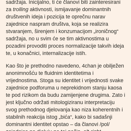
sadržaja. Inicijalno, ti će članovi biti zainteresirani
za
trolling
aktivnosti, ismijavanje dominantnih
društvenih ideja i pozicija te oprečnu narav
zajednice naspram društva, koja se realizira
stvaranjem, širenjem i konzumacijom „ironičnog“
sadržaja, no u svim će se tim aktivnostima u
pozadini provoditi proces normalizacije takvih ideja
te, u konačnici, internalizacije istih.
Kao što je prethodno navedeno, 4chan je obilježen
anonimnošću te fluidnim identitetima i
vrijednostima. Stoga su identitet i vrijednosti svake
zajednice podforuma u neprekidnom stanju kaosa
te pod rizikom da budu zamijenjene drugima. Zato i
jest ključno održati mitologiziranu interpretaciju
svog prethodnog djelovanja kao niza koherentnih i
stabilnih reakcija istog „bića“, kako bi sadašnji
dominantni identitet opstao – da članovi /pol/