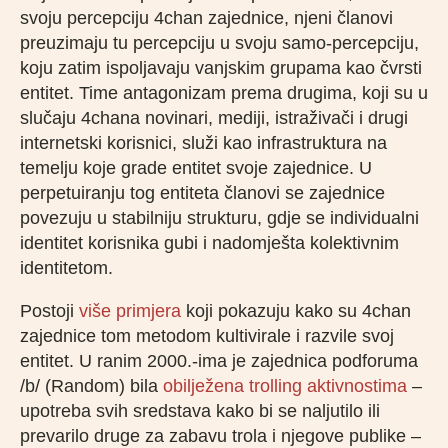
svoju percepciju 4chan zajednice, njeni članovi
preuzimaju tu percepciju u svoju samo-percepciju,
koju zatim ispoljavaju vanjskim grupama kao čvrsti
entitet. Time antagonizam prema drugima, koji su u
slučaju 4chana novinari, mediji, istraživači i drugi
internetski korisnici, služi kao infrastruktura na
temelju koje grade entitet svoje zajednice. U
perpetuiranju tog entiteta članovi se zajednice
povezuju u stabilniju strukturu, gdje se individualni
identitet korisnika gubi i nadomješta kolektivnim
identitetom.
Postoji
više primjera
koji pokazuju kako su 4chan
zajednice tom metodom kultivirale i razvile svoj
entitet. U ranim 2000.-ima je zajednica podforuma
/b/ (Random) bila
obilježena trolling aktivnostima
–
upotreba svih sredstava kako bi se naljutilo ili
prevarilo druge za zabavu trola i njegove publike –