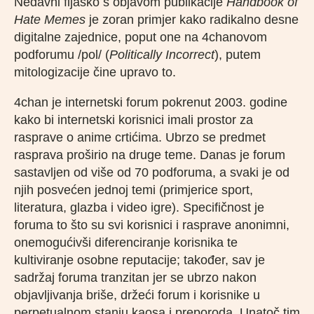
Nedavni fijasko s objavom publikacije
Handbook of
Hate Memes
je zoran primjer kako radikalno desne
digitalne zajednice, poput one na 4chanovom
podforumu /pol/ (
Politically Incorrect
), putem
mitologizacije čine upravo to.
4chan je internetski forum pokrenut 2003. godine
kako bi internetski korisnici imali prostor za
rasprave o anime crtićima. Ubrzo se predmet
rasprava proširio na druge teme. Danas je forum
sastavljen od više od 70 podforuma, a svaki je od
njih posvećen jednoj temi (primjerice sport,
literatura, glazba i video igre). Specifičnost je
foruma to što su svi korisnici i rasprave anonimni,
onemogućivši diferenciranje korisnika te
kultiviranje osobne reputacije; također, sav je
sadržaj foruma tranzitan jer se ubrzo nakon
objavljivanja briše, držeći forum i korisnike u
perpetualnom stanju kaosa i preporoda. Unatoč tim