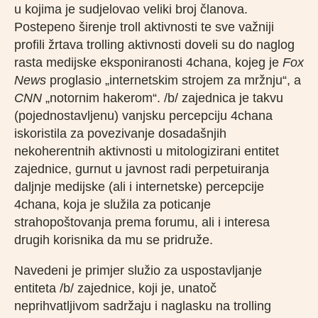
u kojima je sudjelovao veliki broj članova.
Postepeno širenje troll aktivnosti te sve važniji
profili žrtava trolling aktivnosti doveli su do naglog
rasta medijske eksponiranosti 4chana, kojeg je
Fox
News
proglasio „internetskim strojem za mržnju“, a
CNN
„notornim hakerom“. /b/ zajednica je takvu
(pojednostavljenu) vanjsku percepciju 4chana
iskoristila za povezivanje dosadašnjih
nekoherentnih aktivnosti u mitologizirani entitet
zajednice, gurnut u javnost radi perpetuiranja
daljnje medijske (ali i internetske) percepcije
4chana, koja je služila za poticanje
strahopoštovanja prema forumu, ali i interesa
drugih korisnika da mu se pridruže.
Navedeni je primjer služio za uspostavljanje
entiteta /b/ zajednice, koji je, unatoč
neprihvatljivom sadržaju i naglasku na trolling