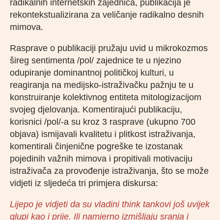
radikalnih internetskih zajednica, publikacija je
rekontekstualizirana za veličanje radikalno desnih
mimova.
Rasprave o publikaciji pružaju uvid u mikrokozmos
šireg sentimenta /pol/ zajednice te u njezino
odupiranje dominantnoj političkoj kulturi, u
reagiranja na medijsko-istraživačku pažnju te u
konstruiranje kolektivnog entiteta mitologizacijom
svojeg djelovanja. Komentirajući publikaciju,
korisnici /pol/-a su kroz 3 rasprave (ukupno 700
objava) ismijavali kvalitetu i plitkost istraživanja,
komentirali činjenične pogreške te izostanak
pojedinih važnih mimova i propitivali motivaciju
istraživača za provođenje istraživanja, što se može
vidjeti iz sljedeća tri primjera diskursa:
Lijepo je vidjeti da su vladini think tankovi još uvijek
glupi kao i prije. Ili namjerno izmišljaju sranja i