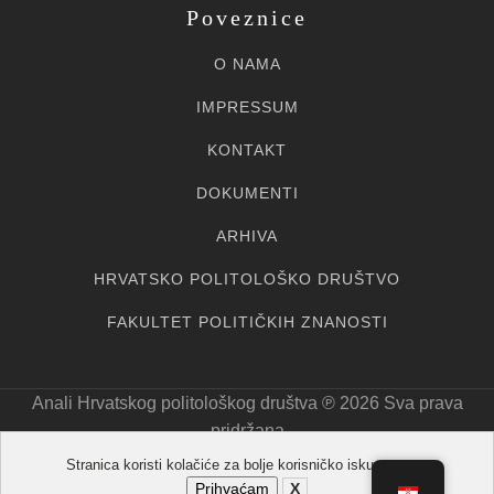
Poveznice
O NAMA
IMPRESSUM
KONTAKT
DOKUMENTI
ARHIVA
HRVATSKO POLITOLOŠKO DRUŠTVO
FAKULTET POLITIČKIH ZNANOSTI
Anali Hrvatskog politološkog društva ℗ 20
26
Sva prava
pridržana
Stranica koristi kolačiće za bolje korisničko iskustvo.
Prihvaćam
X