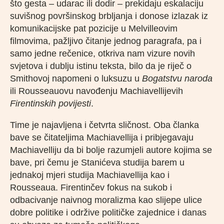
što gesta – udarac ili dodir – prekidaju eskalaciju
suvišnog površinskog brbljanja i donose izlazak iz
komunikacijske pat pozicije u Melvilleovim
filmovima, pažljivo čitanje jednog paragrafa, pa i
samo jedne rečenice, otkriva nam vizure novih
svjetova i dublju istinu teksta, bilo da je riječ o
Smithovoj napomeni o luksuzu u
Bogatstvu naroda
ili Rousseauovu navođenju Machiavellijevih
Firentinskih povijesti
.
Time je najavljena i četvrta sličnost. Oba članka
bave se čitateljima Machiavellija i pribjegavaju
Machiavelliju da bi bolje razumjeli autore kojima se
bave, pri čemu je Stanićeva studija barem u
jednakoj mjeri studija Machiavellija kao i
Rousseaua. Firentinčev fokus na sukob i
odbacivanje naivnog moralizma kao slijepe ulice
dobre politike i održive političke zajednice i danas