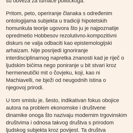
su obveza za tumače političkoga.
Pritom, peto, operiranje članaka s određenim
ontologijama subjekta u tradiciji hipotetskih
homunkula teorije ugovora što ju je najpoznatije
opredmetio Hobbesov rezolutivno-kompozitivni
diskurs ne valja odbaciti kao epistemologijski
arhaizam. Nije posrijedi ignoriranje
interdisciplinarnog napretka znanosti kad je riječ o
ljudskim bićima nego poniranje u bit stvari kroz
hermeneutički mit o čovjeku, koji, kao ni
Machiavelli, ne bježi od neugodnih istina o
njegovoj prirodi.
U tom smislu je, šesto, indikativan fokus obojice
autora na problem ekonomske i društvene
dinamike onoga što nazivaju modernim trgovinskim
društvima i odnosa takvog društva s prirodom
ljudskog subjekta kroz povijest. Ta društva