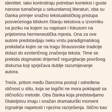
identitet. Iako kontroliraju potreban kontekst i guste
nanose tumačenja u sekundarnoj literaturi, oba su
članka primjer snažno tekstualističkog pristupa
posvećenoga bliskom čitanju tekstova u izvorniku
na jeziku na kojem su napisani i fokusom na
prijelomna hermeneutička mjesta. Ona za ove
autore predstavljaju neku vrstu paradigmatskog
prekidača kojim se na tragu štrausovske tradicije
dolazi do ezoteričnog značenja teksta. Time se
prekida dogmatski drijemež regurgitacije površnog
diskursa koji sprječava dublje razumijevanje
autora.
Treće, pritom među člancima postoji i određena
sličnost u stilu, koja se logički ne mora poklapati sa
sličnošću metode. Oba članka koja predstavljamo
čitateljstvu imaju i snažan dramaturški moment
izgradnje napetosti i njezina razrješenja. Slično kao