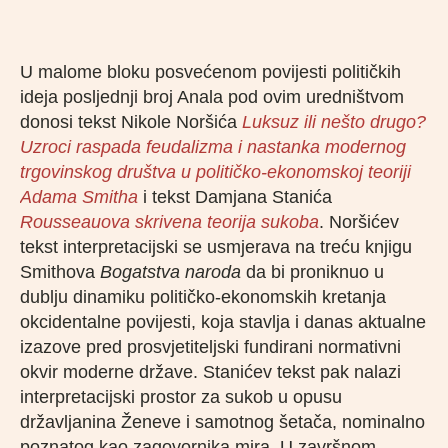
U malome bloku posvećenom povijesti političkih
ideja posljednji broj Anala pod ovim uredništvom
donosi tekst Nikole Noršića
Luksuz ili nešto drugo?
Uzroci raspada feudalizma i nastanka modernog
trgovinskog društva u političko-ekonomskoj teoriji
Adama Smitha
i tekst Damjana Stanića
Rousseauova skrivena teorija sukoba
. Noršićev
tekst interpretacijski se usmjerava na treću knjigu
Smithova
Bogatstva naroda
da bi proniknuo u
dublju dinamiku političko-ekonomskih kretanja
okcidentalne povijesti, koja stavlja i danas aktualne
izazove pred prosvjetiteljski fundirani normativni
okvir moderne države. Stanićev tekst pak nalazi
interpretacijski prostor za sukob u opusu
državljanina Ženeve i samotnog šetača, nominalno
poznatog kao zagovornika mira. U završnom