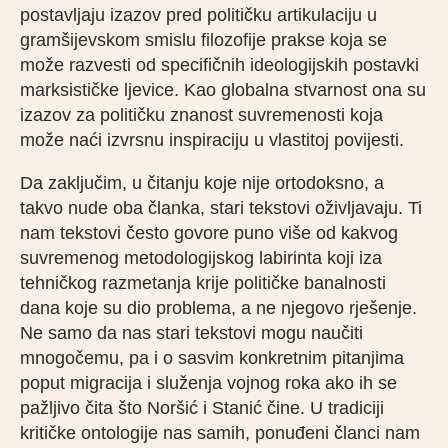
postavljaju izazov pred političku artikulaciju u
gramšijevskom smislu filozofije prakse koja se
može razvesti od specifičnih ideologijskih postavki
marksističke ljevice. Kao globalna stvarnost ona su
izazov za političku znanost suvremenosti koja
može naći izvrsnu inspiraciju u vlastitoj povijesti.
Da zaključim, u čitanju koje nije ortodoksno, a
takvo nude oba članka, stari tekstovi oživljavaju. Ti
nam tekstovi često govore puno više od kakvog
suvremenog metodologijskog labirinta koji iza
tehničkog razmetanja krije političke banalnosti
dana koje su dio problema, a ne njegovo rješenje.
Ne samo da nas stari tekstovi mogu naučiti
mnogočemu, pa i o sasvim konkretnim pitanjima
poput migracija i služenja vojnog roka ako ih se
pažljivo čita što Noršić i Stanić čine. U tradiciji
kritičke ontologije nas samih, ponuđeni članci nam