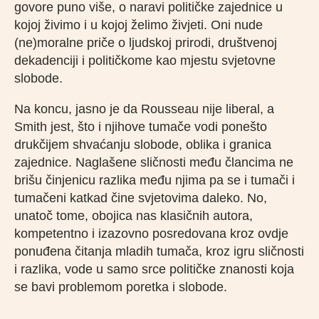
govore puno više, o naravi političke zajednice u
kojoj živimo i u kojoj želimo živjeti. Oni nude
(ne)moralne priče o ljudskoj prirodi, društvenoj
dekadenciji i političkome kao mjestu svjetovne
slobode.
Na koncu, jasno je da Rousseau nije liberal, a
Smith jest, što i njihove tumače vodi ponešto
drukčijem shvaćanju slobode, oblika i granica
zajednice. Naglašene sličnosti među člancima ne
brišu činjenicu razlika među njima pa se i tumači i
tumačeni katkad čine svjetovima daleko. No,
unatoč tome, obojica nas klasičnih autora,
kompetentno i izazovno posredovana kroz ovdje
ponuđena čitanja mladih tumača, kroz igru sličnosti
i razlika, vode u samo srce političke znanosti koja
se bavi problemom poretka i slobode.