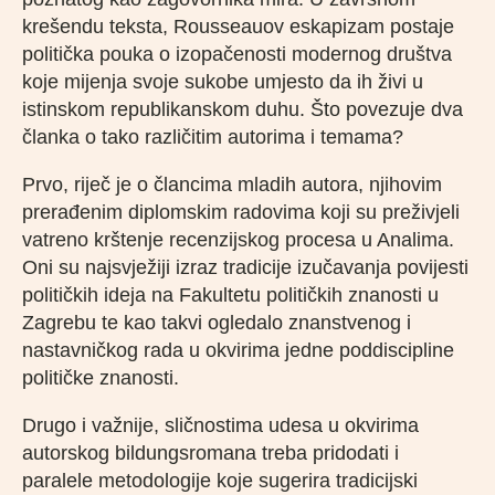
krešendu teksta, Rousseauov eskapizam postaje
politička pouka o izopačenosti modernog društva
koje mijenja svoje sukobe umjesto da ih živi u
istinskom republikanskom duhu. Što povezuje dva
članka o tako različitim autorima i temama?
Prvo, riječ je o člancima mladih autora, njihovim
prerađenim diplomskim radovima koji su preživjeli
vatreno krštenje recenzijskog procesa u Analima.
Oni su najsvježiji izraz tradicije izučavanja povijesti
političkih ideja na Fakultetu političkih znanosti u
Zagrebu te kao takvi ogledalo znanstvenog i
nastavničkog rada u okvirima jedne poddiscipline
političke znanosti.
Drugo i važnije, sličnostima udesa u okvirima
autorskog bildungsromana treba pridodati i
paralele metodologije koje sugerira tradicijski