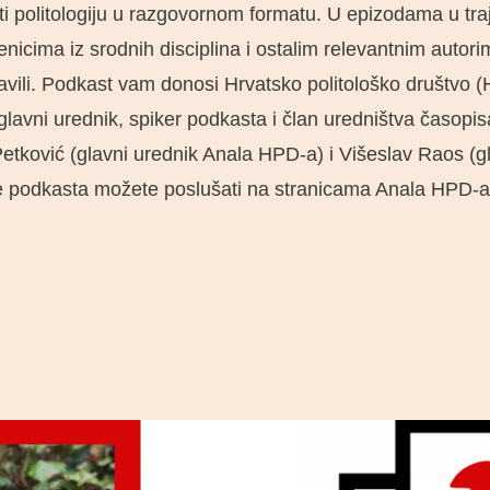
iti politologiju u razgovornom formatu. U epizodama u tr
nicima iz srodnih disciplina i ostalim relevantnim autor
bjavili. Podkast vam donosi Hrvatsko politološko društvo
lavni urednik, spiker podkasta i član uredništva časopisa
tković (glavni urednik Anala HPD-a) i Višeslav Raos (gla
ode podkasta možete poslušati na stranicama Anala HPD-