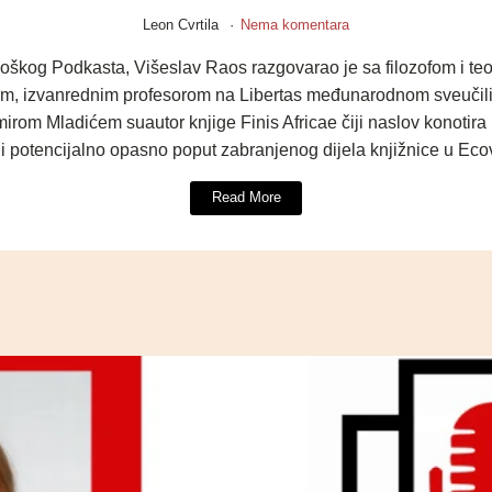
Leon Cvrtila
Nema komentara
loškog Podkasta, Višeslav Raos razgovarao je sa filozofom i t
, izvanrednim profesorom na Libertas međunarodnom sveučiliš
om Mladićem suautor knjige Finis Africae čiji naslov konotira
 i potencijalno opasno poput zabranjenog dijela knjižnice u E
Read More