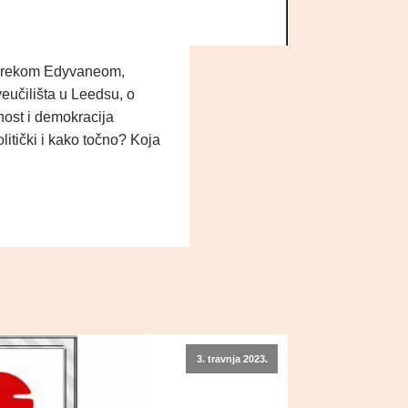
 Derekom Edyvaneom,
eučilišta u Leedsu, o
nost i demokracija
litički i kako točno? Koja
3. travnja 2023.