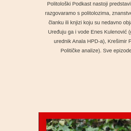
Politološki Podkast nastoji predstav
razgovaramo s politolozima, znanstve
članku ili knjizi koju su nedavno o
Uređuju ga i vode Enes Kulenović (g
urednik Anala HPD-a), Krešimir Pe
Političke analize). Sve epiz