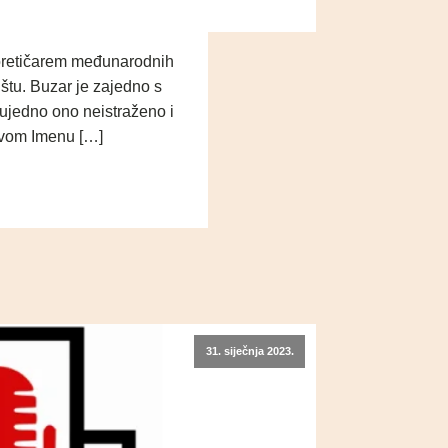
eoretičarem međunarodnih
tu. Buzar je zajedno s
 ujedno ono neistraženo i
covom Imenu […]
31. siječnja 2023.