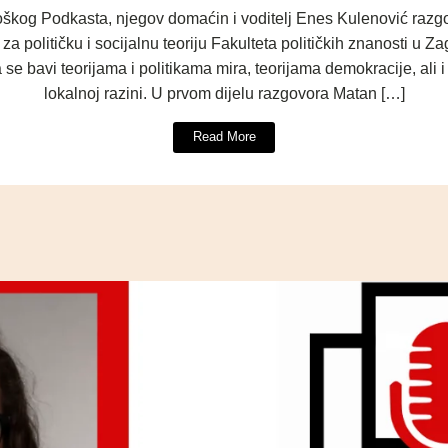
loškog Podkasta, njegov domaćin i voditelj Enes Kulenović raz
 političku i socijalnu teoriju Fakulteta političkih znanosti u Z
se bavi teorijama i politikama mira, teorijama demokracije, ali i
lokalnoj razini. U prvom dijelu razgovora Matan […]
Read More