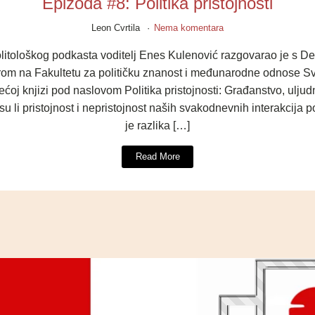
Epizoda #8: Politika pristojnosti
Leon Cvrtila
Nema komentara
litološkog podkasta voditelj Enes Kulenović razgovarao je s
om na Fakultetu za političku znanost i međunarodne odnose Sv
ećoj knjizi pod naslovom Politika pristojnosti: Građanstvo, uljud
 li pristojnost i nepristojnost naših svakodnevnih interakcija po
je razlika […]
Read More